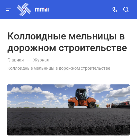
Коллоидные мельницы в
Заказать звонок
дорожном строительстве
MAX
—
—
Главная
Журнал
Telegram
Коллоидные мельницы в дорожном строительстве
Viber
WhatsApp