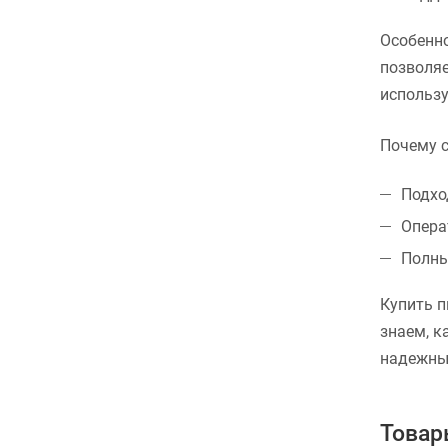
Особенно
позволяе
использу
Почему с
Подхо
Опера
Полны
Купить п
знаем, к
надежный
Това