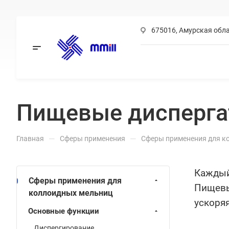
675016, Амурская обла
Заказать звонок
MAX
Пищевые дисперг
Telegram
Viber
—
—
Главная
Сферы применения
Сферы применения для к
WhatsApp
Каждый
Сферы применения для
Пищевы
коллоидных мельниц
ускоряя
Основные функции
Диспергирование