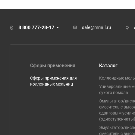
8 800 777-28-17
sale@mmill.ru
Сферы применения
Каталог
Сферы применения для
Коллоидные мел
коллоидных мельниц
Универсальные м
сухого помола
Эмульгатор/дисп
смеситель с высо
сдвиговым усили
(одноступенчаты
Эмульгатор/дисп
смеситель с высо