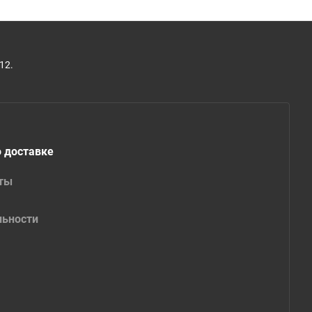
12.
 доставке
аты
льности