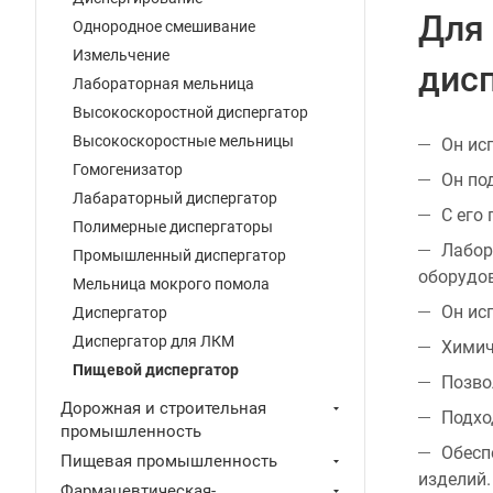
Для
Однородное смешивание
Измельчение
дисп
Лабораторная мельница
Высокоскоростной диспергатор
Высокоскоростные мельницы
Он ис
Гомогенизатор
Он по
Лабараторный диспергатор
С его
Полимерные диспергаторы
Лабор
Промышленный диспергатор
оборудо
Мельница мокрого помола
Он ис
Диспергатор
Диспергатор для ЛКМ
Химич
Пищевой диспергатор
Позво
Дорожная и строительная
Подхо
промышленность
Обесп
Пищевая промышленность
изделий.
Фармацевтическая-