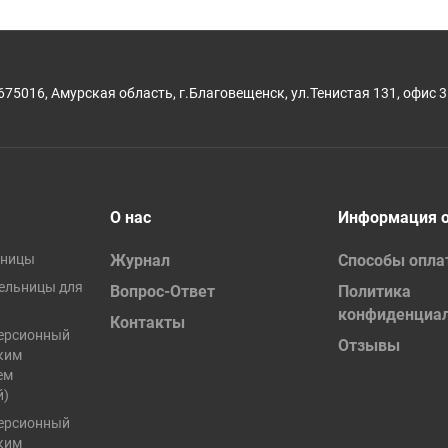
675016, Амурская область, г.Благовещенск, ул.Тенистая 131, офис 3
О нас
Информация о
ьницы
Журнал
Способы опл
ельницы для
Вопрос-Ответ
Политика
конфиденциа
Контакты
ерсионный
Отзывы
ким
ем
й)
ерсионный
ким