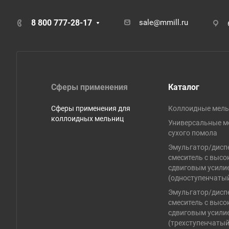
8 800 777-28-17
sale@mmill.ru
Сферы применения
Каталог
Сферы применения для
Коллоидные мел
коллоидных мельниц
Универсальные м
сухого помола
Эмульгатор/дисп
смеситель с высо
сдвиговым усили
(одноступенчаты
Эмульгатор/дисп
смеситель с высо
сдвиговым усили
(трехступенчатый