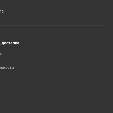
12.
 доставке
аты
льности